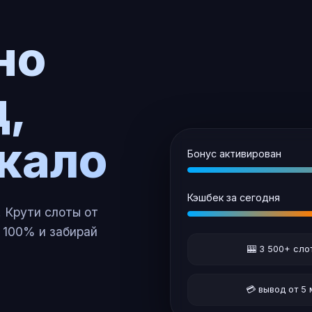
но
,
кало
Бонус активирован
Кэшбек за сегодня
. Крути слоты от
 100% и забирай
🎰 3 500+ сло
💳 вывод от 5 