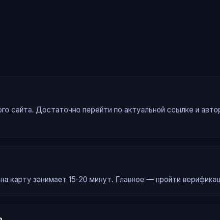
го сайта. Достаточно перейти по актуальной ссылке и авто
а карту занимает 15-20 минут. Главное — пройти верификац