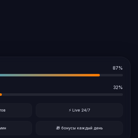
87%
32%
тов
⚡ Live 24/7
мин
🎁 бонусы каждый день