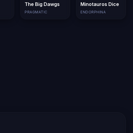
The Big Dawgs
Minotauros Dice
PRAGMATIC
ENDORPHINA