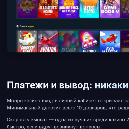
Платежи и вывод: никак
Монро казино вход в личный кабинет открывает п
Минимальный депозит всего 10 долларов, что раду
Скорость выплат — одна из лучших среди казино 2
быстро, если вдруг возникнут вопросы.