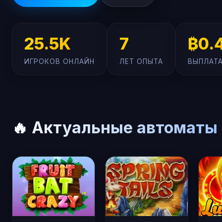
25.5K
7
₿0.
ИГРОКОВ ОНЛАЙН
ЛЕТ ОПЫТА
ВЫПЛАТА
🔥 Актуальные автоматы