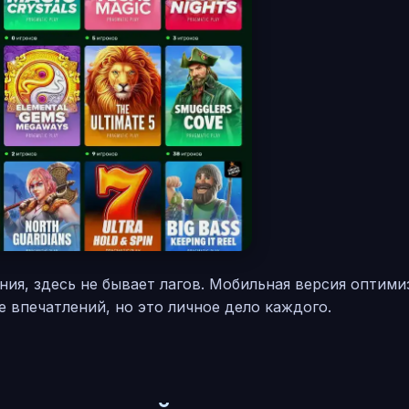
ения, здесь не бывает лагов. Мобильная версия опти
е впечатлений, но это личное дело каждого.