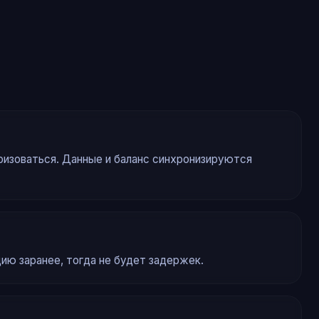
ризоваться. Данные и баланс синхронизируются
ию заранее, тогда не будет задержек.