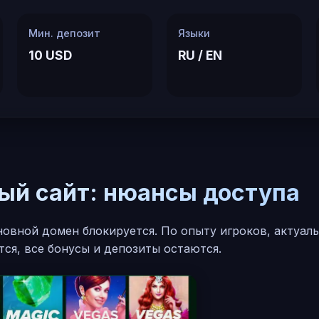
Мин. депозит
Языки
10 USD
RU / EN
ый сайт: нюансы доступа
овной домен блокируется. По опыту игроков, актуал
тся, все бонусы и депозиты остаются.