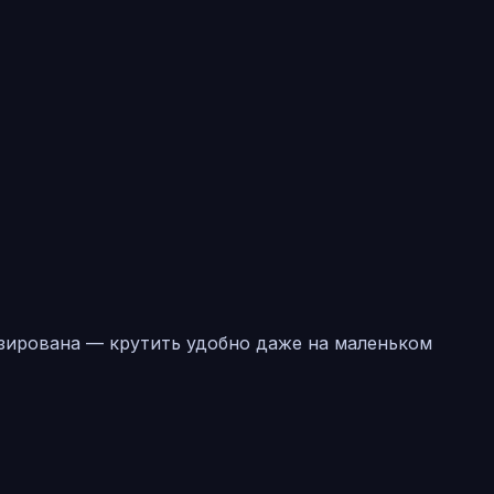
мизирована — крутить удобно даже на маленьком